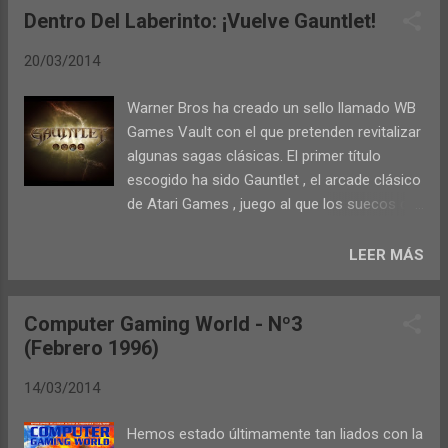
articulable pintada a mano y un estuche
Dentro Del Laberinto: ¡Vuelve Gauntlet!
incluyendo información sobre lo nuevo de
especial para el juego. Todo ello al ajustado
Locomalito, un especial sobre Activisión,
precio de 100 dólares, que no dudeis que...
20/03/2014
reportajes sobre 3DO, Streets Of Rage,
Rambo y Strider y sus conversiones
Warner Bros ha creado un sello llamado WB
(incluyendo una microentrevista con Paul
Games Vault con el que pretenden revitalizar
Cole, creador de la versión para C64).
algunas sagas clásicas. El primer título
También mantienen una larga charla con
escogido ha sido Gauntlet , el arcade clásico
Jose Antonio Morales, programador del
de Atari Games , juego al que los suecos de
juego Livingstone, Supongo (que además
Arrowhead Game Studio (Magicka, 2011,
nos lo traen a toda página en portada).
entre otros) le están dando un buen lavado
LEER MÁS
También nos hablan (y muestran) consolas
de cara para tenerlo a punto este verano.
portátiles como Game Boy, Microvisión, la
Por ahora solo tienen planes de sacar la
Select-A-Game de Entex o la Game Pocket
Computer Gaming World - Nº3
versión digital de los juegos que vayan
de Epoch. Por otro lado me ha encantado el
(Febrero 1996)
haciendo bajo el nuevo sello, estando
reportaje sobre los 21 mejores juegos que
confirmado que Gauntlet saldrá en PC vía
en su época salieron baratos ...
14/03/2014
Steam . También han asegurado que
conservarán los cuatro personajes que
Hemos estado últimamente tan liados con la
todos conocemos, a saber: mago,