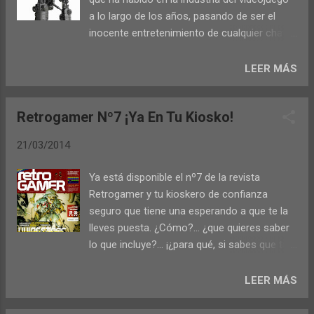
a lo largo de los años, pasando de ser el
inocente entretenimiento de cualquier chaval
ochentero que podía programar sus propios
juegos en casa y aspirar a verlos publicados,
LEER MÁS
a lo que es hoy día, un negocio
multimillonario en el que hay muchos
Retrogamer Nº7 ¡Ya En Tu Kiosko!
intereses implicados. Digo esto porque si
cuando me parecían absurdos los DLC
21/03/2014
consistentes únicamente en trajes o armas,
llegaron los que contenían misiones
Ya está disponible el nº7 de la revista
imprescindibles para entender la historia del
Retrogamer y tu kioskero de confianza
juego (¡nos vendían un juego incompleto!),
seguro que tiene una esperando a que te la
pero lo del nuevo e inminente Wolfenstein:
lleves puesta. ¿Cómo?... ¿que quieres saber
The New Order clama al cielo. Resulta que
lo que incluye?... ¡¿para qué, si sabes que te
Bethesda tiene planeado sacar una edición
la vas a comprar de todas formas?!
super ultra mega especial que incluye
Veeenga, vaaale, te lo contaaamos. Por
LEER MÁS
mapas, planos, postales, parches, chapas,
6,95€ te llevas 148 paginazas de
cartas, una radiografía (?), una figurita
retrorecuerdos: Noticias de la escena