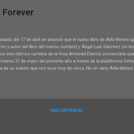
 Forever
pasado día 17 de abril se anunció que el nuevo libro de Atila Merino 
rno y autor del libro del mismo nombre) y Ángel Luis Sánchez (ex ilu
los tres últimos carteles de la feria Amstrad Eterno) comenzaría 
próximo 31 de mayo del presente año a través de la plataforma Verk
ta de un evento que nos toca muy de cerca. No en vano Atila Merin
Tenía Un Juego, así que en estas líneas te vamos a poner al día de l
trad CPC Forever , como se llama el proyecto, es un libro que cont
inas a todo color y tapa dura, pero que podrá alcanzar las 306 págin
lés si se logran todos los objetivos marcados. En su interior se podrá
elos de los Amstrad CPC , sus periféricos, emuladores, webs, los 
MÁS ENTRADAS
ortantes y 200 revie...