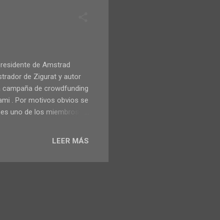
(presidente de Amstrad
strador de Zigurat y autor
una campaña de crowdfunding
ami . Por motivos obvios se
o es uno de los miembros de
o que esta obra te ofrecerá.
ará inicialmente con 250
LEER MÁS
as e incluso traducción al
 leer acerca de la historia y
desarrolladores más