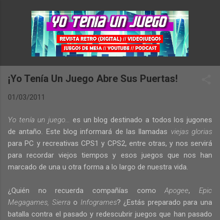
Ir al contenido principal
¡Yo Tenía Un Juego Abre Sus Puertas!
01/03/2011
Yo tenía un juego...
es un blog destinado a todos los jugones
de antaño. Este blog informará de las llamadas
viejas glorias
para PC y recreativas CPS1 y CPS2, entre otras, y nos servirá
para recordar viejos tiempos y esos juegos que nos han
marcado de una u otra forma a lo largo de nuestra vida.
¿Quién no recuerda compañías como
Apogee
,
Epic
Megagames, Sierra
o
Infogrames
? ¿Estás preparado para una
batalla contra el pasado y redescubrir juegos que han pasado