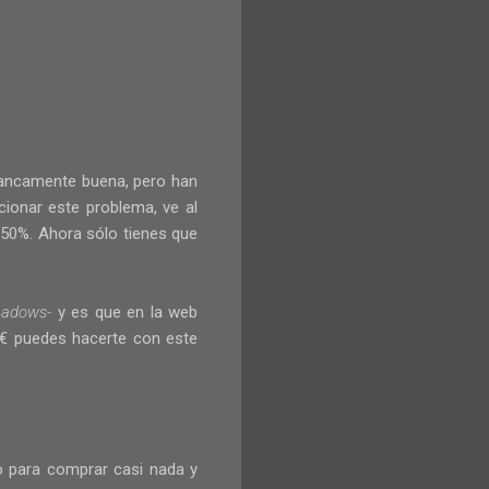
francamente buena, pero han
ionar este problema, ve al
-50%. Ahora sólo tienes que
hadows-
y es que en la web
€ puedes hacerte con este
ro para comprar casi nada y