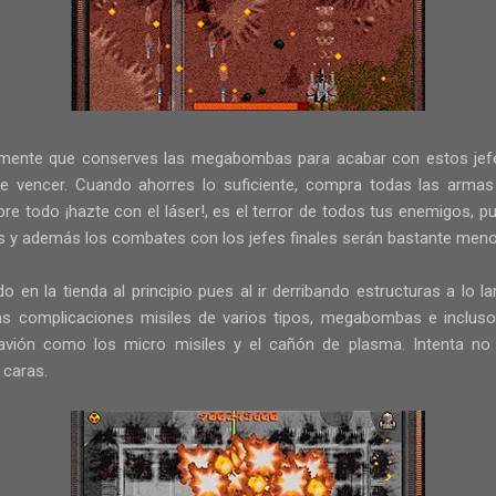
mente que conserves las megabombas para acabar con estos jefes
 de vencer. Cuando ahorres lo suficiente, compra todas las arm
e todo ¡hazte con el láser!, es el terror de todos tus enemigos, p
s y además los combates con los jefes finales serán bastante meno
 en la tienda al principio pues al ir derribando estructuras a lo l
as complicaciones misiles de varios tipos, megabombas e inclus
ión como los micro misiles y el cañón de plasma. Intenta no d
caras.