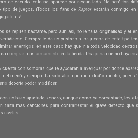
ra de escudo, ésta no aparece por ningún lado. No será tan difíc
e tipo de juegos. ¡Todos los fans de
Raptor
estarán conmigo en 
jugadores!
s se repiten bastante, pero aún así, no le falta originalidad y el enc
ivertidísimo. Siempre le da un puntazo a los juegos de este tipo te
iminar enemigos; en este caso hay que ir a toda velocidad destro
ara comprar más armamento en la tienda. Una pena que no haya niv
 y cuenta con sombras que te ayudarán a averiguar por dónde apare
a en el menú y siempre ha sido algo que me extrañó mucho, pues
R
ario debería poder modificar.
 con un buen apartado sonoro, aunque como he comentado, los ef
en falta más canciones para contrarrestar el grave defecto que s
 niveles.