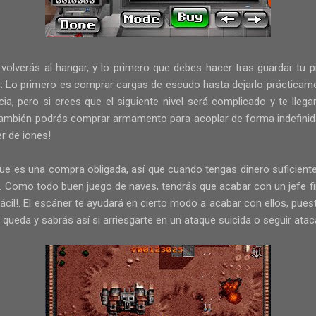
volverás al hangar, y lo primero que debes hacer tras guardar tu pr
s: Lo primero es comprar cargas de escudo hasta dejarlo prácticam
cia, pero si crees que el siguiente nivel será complicado y te lleg
 también podrás comprar armamento para acoplar de forma indefinida 
er de iones!
que es una compra obligada, así que cuando tengas dinero suficient
. Como todo buen juego de naves, tendrás que acabar con un jefe fin
fácil!. El escáner te ayudará en cierto modo a acabar con ellos, pue
queda y sabrás así si arriesgarte en un ataque suicida o seguir ata