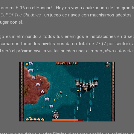
co mi F-16 en el Hangar!... Hoy os voy a analizar uno de los gran
-Call Of The Shadows-,
un juego de naves con muchísimos adeptos.
jugar con él.
ego es ir eliminando a todos tus enemigos e instalaciones en 3 se
 sumamos todos los niveles nos da un total de 27 (7 por sector), 
l será el próximo nivel a visitar, puedes usar el modo
piloto automáti