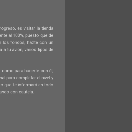
ogreso, es visitar la tienda
ente al 100%, puesto que de
an los fondos, hazte con un
a tu avión, varios tipos de
e como para hacerte con él,
al para completar el nivel y
sto que te informará en todo
cando con cautela.