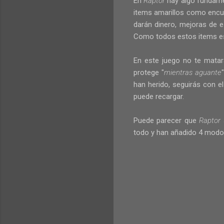
En
Raptor
hay algo fundame
items amarillos como encu
darán dinero, mejoras de 
Como todos estos items es
En este juego no te matar
protege "
mientras aguante
han herido, seguirás con 
puede recargar.
Puede parecer que
Raptor
todo y han añadido 4 modos 