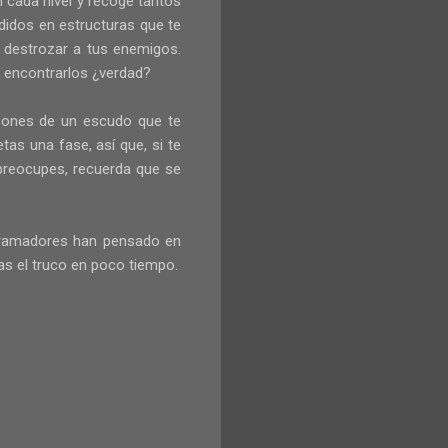
n cada nivel y recoge tantos
idos en estructuras que te
 destrozar a tus enemigos.
 encontrarlos ¿verdad?
spones de un escudo que te
as una fase, así que, si te
preocupes, recuerda que se
ogramadores han pensado en
as el truco en poco tiempo.