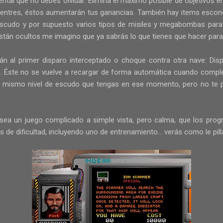
ntal que no debes olvidar: Elimina el máximo posible de objetivos e
entres, éstos aumentarán tus ganancias. También hay items escond
escudo y por supuesto varios tipos de misiles y megabombas para
tán ocultos me imagino que ya sabrás lo que tienes que hacer para
án al primer disparo interceptado o choque contra otra nave: Di
". Éste no se vuelve a recargar de forma automática cuando complet
el mismo nivel de escudo que tengas en ese momento, pero no te 
sea un juego complicado a simple vista, pero calma, que los pr
de dificultad, incluyendo uno de entrenamiento... verás como le pill