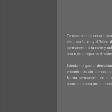
Te recomiendo encarecida
ellos serán muy difíciles
permanente a tu nave y sobr
uno o dos disparos directo
Intenta no gastar demasiado
encontrarás sin demasiad
forma permanente en tu av
ahorrando para armas más 