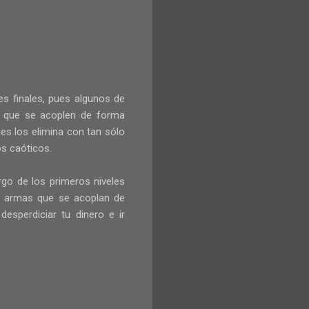
 finales, pues algunos de
as que se acoplen de forma
ues los elimina con tan sólo
s caóticos.
argo de los primeros niveles
o armas que se acoplan de
esperdiciar tu dinero e ir