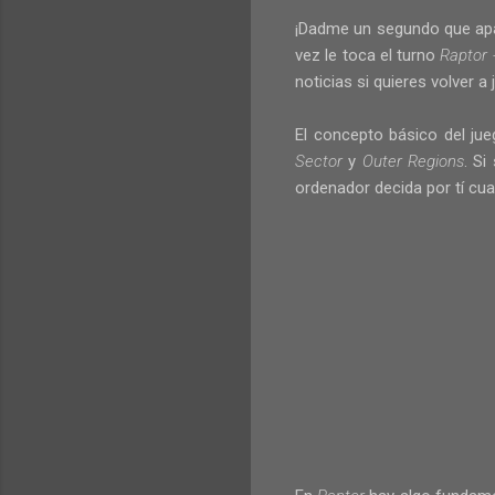
¡Dadme un segundo que apar
vez le toca el turno
Raptor 
noticias si quieres volver a 
El concepto básico del ju
Sector
y
Outer Regions
.
Si
ordenador decida por tí cua