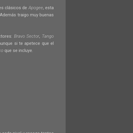
des clásicos de
Apogee
, esta
 Además traigo muy buenas
ctores:
Bravo Sector
,
Tango
aunque si te apetece que el
co
que se incluye.