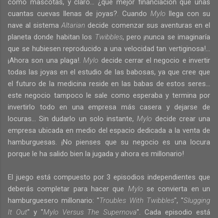
como mascotas, y claro... ¿qué mejor financiación que unas
cuantas cuevas llenas de joyas?
.
Cuando
Mylo
llega con su
nave al sistema
Altarian
decide comenzar sus aventuras en el
planeta donde habitan los
Twibbles
, pero ¡nunca se imaginaría
que se hubiesen reproducido a una velocidad tan vertiginosa!...
¡Ahora son una plaga!.
Mylo
decide cerrar el negocio e invertir
todas las joyas en el estudio de las babosas, ya que cree que
el futuro de la medicina reside en las babas de estos seres...
este negocio tampoco le sale como esperaba y termina por
invertirlo todo en una empresa más casera y dejarse de
locuras... Sin dudarlo un solo instante,
Mylo
decide crear una
empresa ubicada en medio del espacio dedicada a la venta de
hamburguesas. ¡No pienses que su negocio es una locura
porque le ha salido bien la jugada y ahora es millonario!
El juego está compuesto por 3 episodios independientes que
deberás completar para hacer que
Mylo
se convierta en un
hamburguesero millonario: "
Troubles With Twibbles
", "
Slugging
It Out
" y "
Mylo Versus The Supernova
". Cada episodio está