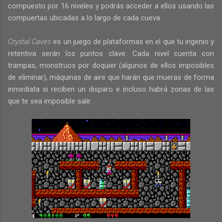
compuesto por 16 niveles y podrás acceder a ellos usando las
compuertas ubicadas a lo largo de cada cueva.
Crystal Caves
es un juego de plataformas en el que tu ingenio y
retentiva serán los puntos clave. Cada nivel cuenta con
trampas, monstruos por doquier (algunos de ellos imposibles
de eliminar), máquinas de aire que harán que mueras de forma
inmediata si reciben un disparo e incluso habrá zonas de las
que te sea imposible salir.