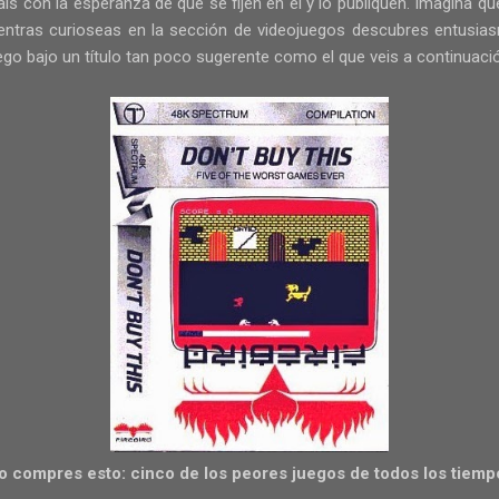
ís con la esperanza de que se fijen en él y lo publiquen. Imagina 
mientras curioseas en la sección de videojuegos descubres entusia
uego bajo un título tan poco sugerente como el que veis a continuaci
o compres esto: cinco de los peores juegos de todos los tiemp