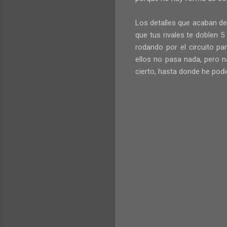
Los detalles que acaban de 
que tus rivales te doblen 
rodando por el circuito p
ellos no pasa nada, pero n
cierto, hasta donde he podi