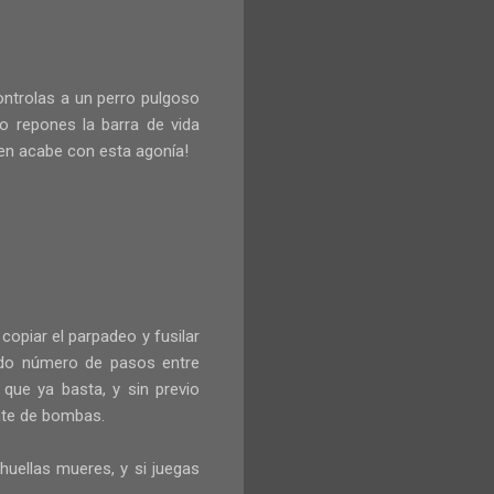
ontrolas a un perro pulgoso
o repones la barra de vida
ien acabe con esta agonía!
copiar el parpadeo y fusilar
nado número de pasos entre
ue ya basta, y sin previo
ente de bombas.
huellas mueres, y si juegas