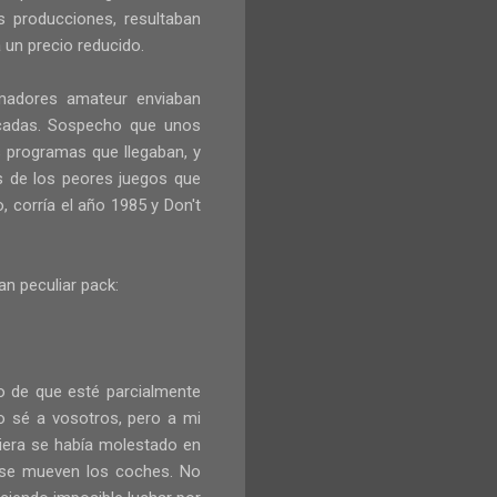
s producciones, resultaban
 un precio reducido.
madores amateur enviaban
icadas. Sospecho que unos
s programas que llegaban, y
os de los peores juegos que
 corría el año 1985 y Don't
n peculiar pack:
o de que esté parcialmente
No sé a vosotros, pero a mi
iera se había molestado en
ue se mueven los coches. No