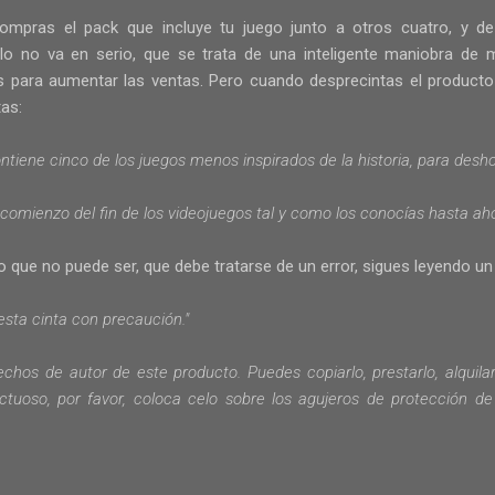
ompras el pack que incluye tu juego junto a otros cuatro, y d
lo no va en serio, que se trata de una inteligente maniobra de ma
s para aumentar las ventas. Pero cuando desprecintas el producto 
as:
tiene cinco de los juegos menos inspirados de la historia, para desh
comienzo del fin de los videojuegos tal y como los conocías hasta 
o que no puede ser, que debe tratarse de un error, sigues leyendo u
esta cinta
con precaución
."
rechos de autor
de
este producto
.
Puedes copiarlo
, prestarlo
, alquila
ctuoso,
por favor,
coloca
celo
sobre los agujeros
de protección de