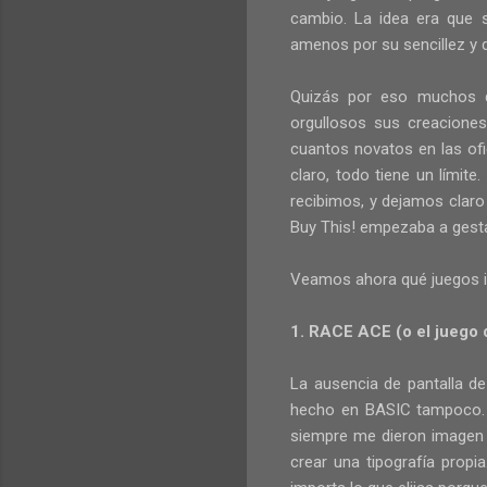
cambio. La idea era que s
amenos por su sencillez y 
Quizás por eso muchos d
orgullosos sus creacione
cuantos novatos en las of
claro, todo tiene un límit
recibimos, y dejamos claro
Buy This! empezaba a gest
Veamos ahora qué juegos in
1. RACE ACE (o el juego 
La ausencia de pantalla d
hecho en BASIC tampoco. Pa
siempre me dieron imagen 
crear una tipografía propi