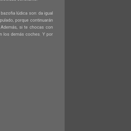
bazofia lúdica son: da igual
ipulado, porque continuarán
. Además, si te chocas con
con los demás coches. Y por