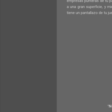
empresas punteras de tu pa
a una gran superficie, y 
tiene un pantallazo de tu j
"N