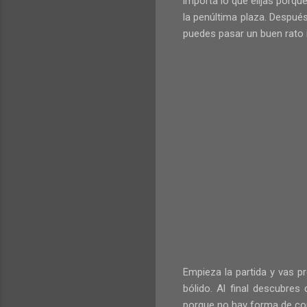
importa lo que elijas porqu
la penúltima plaza. Después
puedes pasar un buen rato i
Empieza la partida y vas pr
bólido. Al final descubres
porque no hay forma de cont