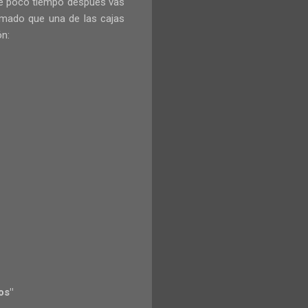
que poco tiempo después vas
smado que una de las cajas
ón:
os"