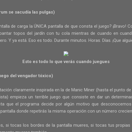
rum se sacudía las pulgas)
alla de carga la ÚNICA pantalla de que consta el juego? ¡Bravo! C
pantar topos del jardín con tu cola mientras de cuando en cuand
o. Y ya está. Eso es todo. Durante minutos. Horas. Días. ¡Que algu
Esto es todo lo que verás cuando juegues
uego del vengador tóxico)
ación claramente inspirada en la de Manic Miner (hasta el punto de 
sta) empieza un terrible juego que consiste en dar un determi
ta que el programa decide por algún motivo que desconocemos q
te pantalla donde repetirás la misma operación con un número creci
 si tocas los bordes de la pantalla mueres, si tocas tus propias 