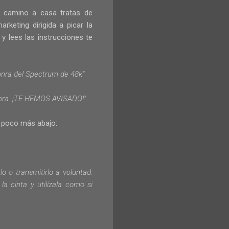
e camino a casa tratas de
rketing dirigida a picar la
y lees las instrucciones te
onra del Spectrum de 48k"
ahora. ¡TE HEMOS AVISADO!"
n poco más abajo:
rlo
o transmitirlo
a voluntad.
 la cinta
y utilízala como
si