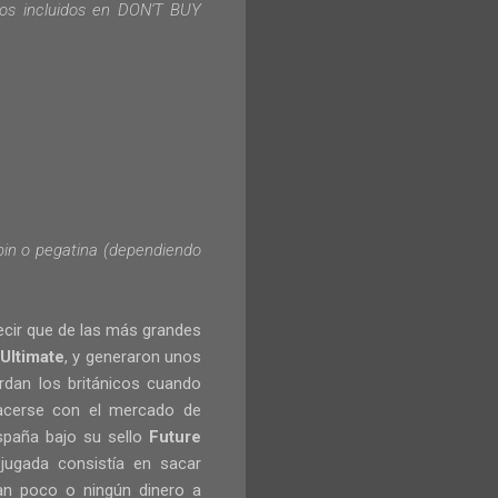
gos
incluidos en
DON'T BUY
pin
o
pegatina
(
dependiendo
ecir que de las más grandes
Ultimate
, y generaron unos
rdan los británicos cuando
acerse con el mercado de
spaña bajo su sello
Future
jugada consistía en sacar
an poco o ningún dinero a