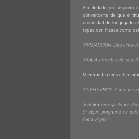
Sin dudarlo un segundo c
convencerte de que el títu
curiosidad de los jugadore
topas con frases como est
"PRECAUCIÓN: Esta cinta con
"Probablemente este sea el 
Mientras te dices a ti mism
"
ADVERTENCIA
:
Acércate a
"
Firebird
reniega de
los de
Si algún programa
es defe
fuera
virgen
."