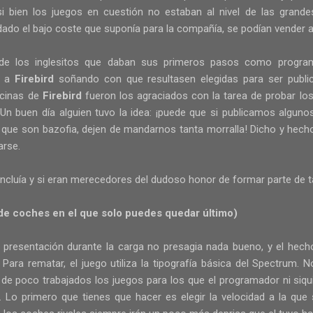
i bien los juegos en cuestión no estaban al nivel de las grande
dado el bajo coste que suponía para la compañía, se podían vender a
e los inglesitos que daban sus primeros pasos como progra
s a
Firebird
soñando con que resultasen elegidas para ser publ
icinas de
Firebird
fueron los agraciados con la tarea de probar lo
e. Un buen día alguien tuvo la idea: ¡puede que si publicamos algun
 que son bazofia, dejen de mandarnos tanta morralla! Dicho y hecho,
arse.
cluía y si eran merecedores del dudoso honor de formar parte de ta
de coches en el que solo puedes quedar último)
e presentación durante la carga no presagia nada bueno, y el hech
ra rematar, el juego utiliza la tipografía básica del Spectrum. 
de poco trabajados los juegos para los que el programador ni siqu
a. Lo primero que tienes que hacer es elegir la velocidad a la q