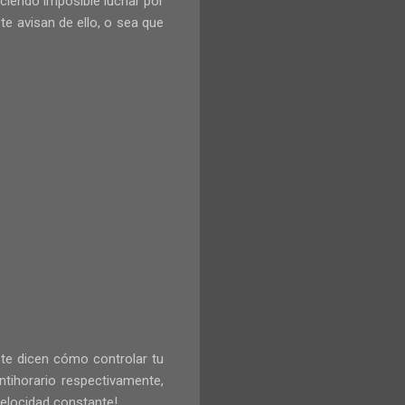
aciendo imposible luchar por
te avisan de ello, o sea que
o te dicen cómo controlar tu
ntihorario respectivamente,
velocidad constante!