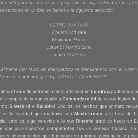
opilando para su archivo las
quejas
por la baja
calidad de los jue
servaciones
en un folio
en blanco
a la siguiente dirección:
I DIDN'T BUY THIS!
Firebird Software
Wellington House
Upper St Martin's Lane
London WC2H 9DL
cialmente
(
por favor, sin improperios), te
premiaremos
con un super
k
en ese momento)
que diga "¡YO NO COMPRÉ ESTO!"
de software de entretenimiento afincada en
Londres
, podríamos d
por ejemplo, de la conversión a
Commodore 64
de varios títulos de
como
Silverbird
o
Rainbird
. Uno de los hechos que primero recue
d
es la rivalidad que mantuvo con
Mastertronic
a la hora de h
dia, esto es, algo parecido a lo que
Dinamic
trató de hacer en E
 de que para nuestros compatriotas fue un sonado fracaso. La 
ores desconocidos que buscaban su primera publicación y pedí