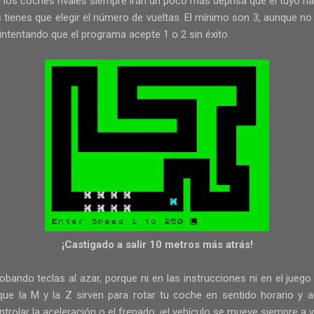
e los coches rivales siempre irán un poco más deprisa que el tuyo h
 tienes que elegir el número de vueltas. El mínimo son 3, aunque no 
ntentando que el programa acepte 1 o 2 sin éxito.
¡Castigado a salir 10 metros más atrás!
obando teclas al azar, porque ni en las instrucciones ni en el jueg
 que la M y la Z sirven para rotar tu coche en sentido horario y a
rolar la aceleración o el frenado: ¡el vehículo se mueve siempre a 