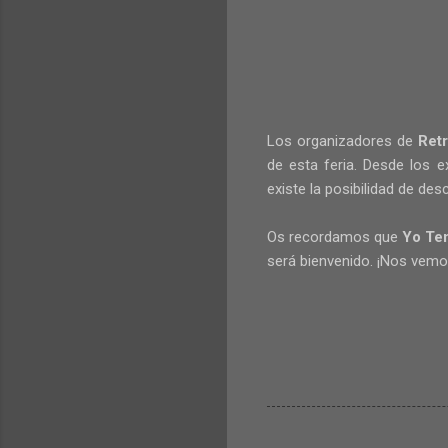
Los organizadores de
Ret
de esta feria. Desde los 
existe la posibilidad de des
Os recordamos que
Yo Te
será bienvenido. ¡Nos vemos