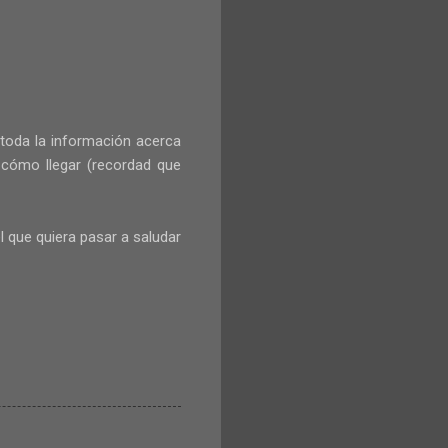
 toda la información acerca
 cómo llegar (recordad que
l que quiera pasar a saludar