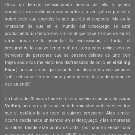
Llevo un tiempo reflexionando acerca de ello y quiero
compartir mi conclusión con vosotros, a ver qué os parece y
sobre todo que aportéis lo que queráis al respecto. Me da la
impresión de que en el mundo del videojuego se está
produciendo un fenómeno similar al que hace tiempo se da en
otras áreas de la sociedad: la exclusividad, el fardar, el
presumir de lo que yo tengo y tú no. Los juegos online son un
hervidero de personas que se pasean delante de uno con
trajes absurdos (he visto tíos disfrazados de pollo en el
Killing
Floor
) porque creen que cuando los demás les ven piensan
“¡oh!, ahí va un tío con tanta pasta que se la puede gastar en
ese atuendo”.
Un bolso de 20 euros hace el mismo servicio que uno de
Louis
Vuitton
, pero no viste igual en determinados ambientes en los
que el estátus lo es todo si quieres prosperar. Algo similar
ocurre desde hace un tiempo en el videojuego, y las empresas
lo saben. Desde este punto de vista, ¿por qué no vender una
nave espacial exclusiva a 15000$ para que su afortunado