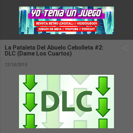
Ir al contenido principal
La Pataleta Del Abuelo Cebolleta #2:
DLC (Dame Los Cuartos)
12/10/2015