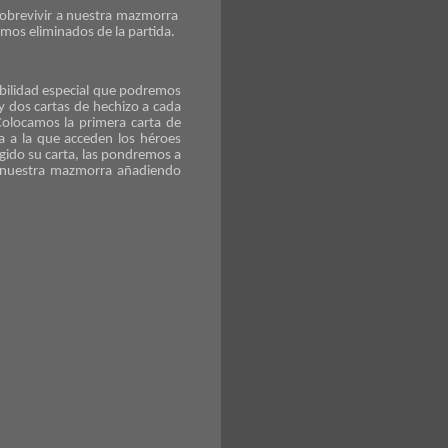
sobrevivir a nuestra mazmorra
emos eliminados de la partida.
abilidad especial que podremos
y dos cartas de hechizo a cada
olocamos la primera carta de
a a la que acceden los héroes
gido su carta, las pondremos a
do nuestra mazmorra añadiendo