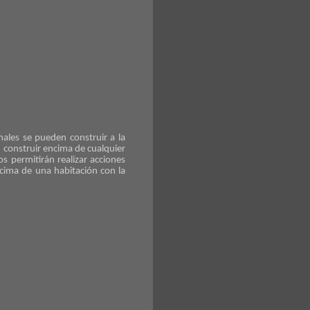
ales se pueden construir a la
n construir encima de cualquier
s permitirán realizar acciones
cima de una habitación con la