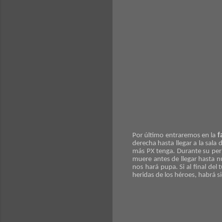
Por último entraremos en la
f
derecha hasta llegar a la sal
más PX tenga. Durante su perip
muere antes de llegar hasta n
nos hará pupa. Si al final del
heridas de los héroes, habrá s