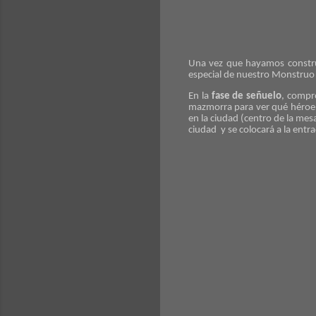
Una vez que hayamos construi
especial de nuestro Monstruo F
En la
fase de señuelo
, compr
mazmorra para ver qué héroe e
en la ciudad (centro de la mes
ciudad y se colocará a la ent