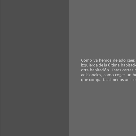
Como ya hemos dejado caer, t
izquierda de la última habitac
otra habitación. Estas cartas
adicionales, como coger un h
que comparta al menos un sím