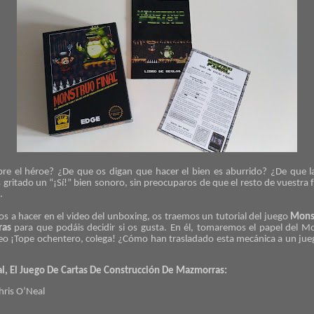
re el héroe? ¿De que os digan que hacer el bien es aburrido? ¿De que la
s gritado un “¡Sí!” bien sonoro, sin preocuparos de que el resto de vuestra
.
os a hacer
en el video del unboxing
, os traemos un tutorial del juego
Monst
ras
para que podáis decidir si os gusta. En él, tomaremos el papel del M
eo ¡Tope ochentero, colega! ¿Cómo han trasladado esta mecánica a un jue
al, El Juego De Cartas De Construcción De Mazmorras:
hris O’Neal