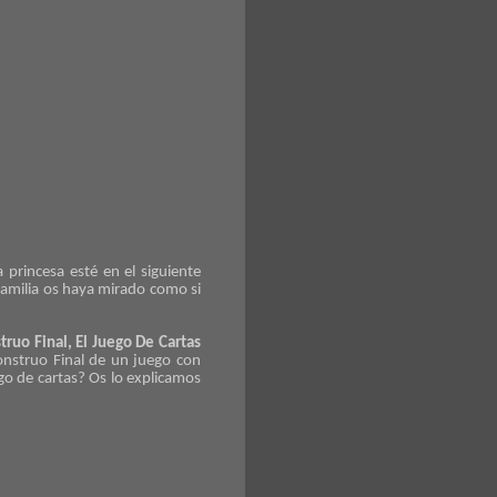
 princesa esté en el siguiente
 familia os haya mirado como si
ruo Final, El Juego De Cartas
onstruo Final de un juego con
go de cartas? Os lo explicamos