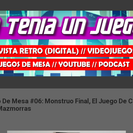
Ir al contenido principal
 De Mesa #06: Monstruo Final, El Juego De 
 Mazmorras