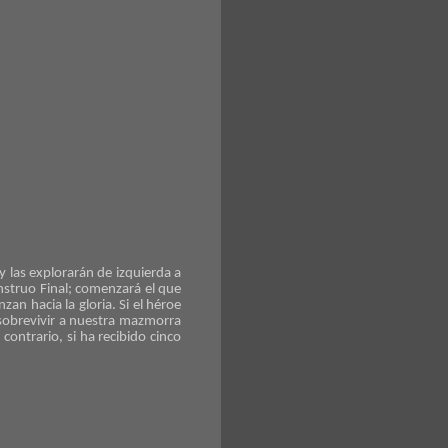
 las explorarán de izquierda a
nstruo Final; comenzará el que
an hacia la gloria. Si el héroe
 sobrevivir a nuestra mazmorra
contrario, si ha recibido cinco