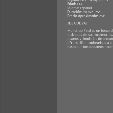
Jugadores:
2 – 4 jugadores
Edad:
+14
Idioma:
Español
Duración:
20 minutos
Precio Aproximado:
25€
¿DE QUÉ VA?
Monstruo Final es un juego d
malvados de sus mazmorras.
tesoros y limpiarlos de alima
héroes elijan explorarla, y a 
hasta que nos podamos hacer 