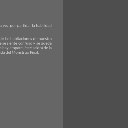
vez por partida, la habilidad
e las habitaciones de nuestra
e se siente confuso y se queda
o hay empate, éste saldrá de la
ada del Monstruo Final.