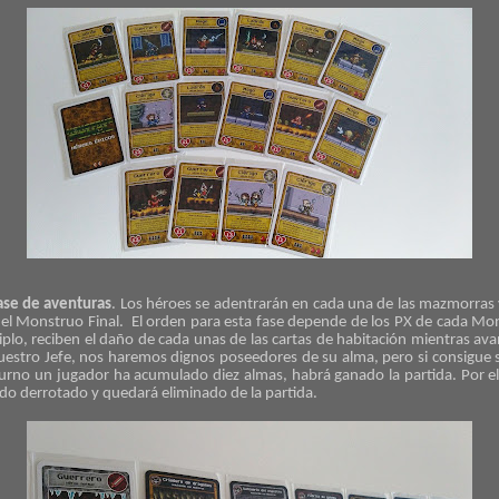
ase de aventuras
. Los héroes se adentrarán en cada una de las mazmorras y
a del Monstruo Final. El orden para esta fase depende de los PX de cada Mo
lo, reciben el daño de cada unas de las cartas de habitación mientras avanz
uestro Jefe, nos haremos dignos poseedores de su alma, pero si consigue
 turno un jugador ha acumulado diez almas, habrá ganado la partida. Por el 
ido derrotado y quedará eliminado de la partida.