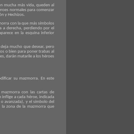
con mucha más vida, queden al
héroes normales para comenzar
ón y Hechizos.
morra con la que más símbolos
da a derecha, perdiendo por el
arece en la esquina inferior
s deja mucho que desear, pero
ros o bien para poner trabas al
es, darán matarile a los héroes
dificar su mazmorra. En este
a mazmorra con las cartas de
inflige a cada héroe, indicada
o avanzada), y el símbolo del
en la zona de la mazmorra que