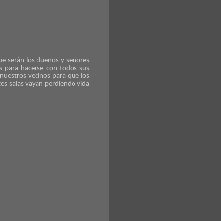
ue serán los dueños y señores
 para hacerse con todos sus
 nuestros vecinos para que los
ntes salas vayan perdiendo vida