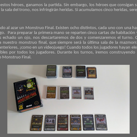
 estos héroes, ganamos la partida. Sin embargo, los héroes que consigan 
 la sala del trono, nos infringirán heridas. Si acumulamos cinco heridas, ser
do al azar un Monstruo Final. Existen ocho distintos, cada uno con una h
ego. Para preparar la primera mano se reparten cinco cartas de habitación 
s echado un ojo, nos descartaremos de dos y comenzaremos el turno. C
a nuestro monstruo final, que siempre será la última sala de la mazmorr
anteriores, ¡como en un videojuego! Cuando todos los jugadores hayan ele
isibles por todos los jugadores. Durante los turnos, iremos construyen
ro Monstruo Final.