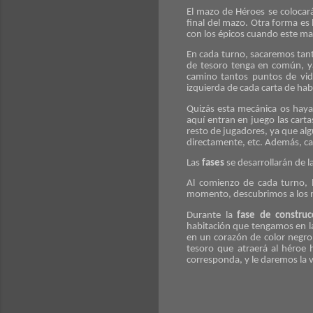
El mazo de Héroes se colocar
final del mazo. Otra forma e
con los épicos cuando este ma
En cada turno, sacaremos tan
de tesoro tenga en común, ya 
camino tantos puntos de vid
izquierda de cada carta de ha
Quizás esta mecánica os haya
aquí entran en juego las carta
resto de jugadores, ya que alg
directamente, etc. Además, c
Las
fases
se desarrollarán de l
Al comienzo de cada turno, 
momento, descubrimos a los n
Durante la
fase de construc
habitación que tengamos en la
en un corazón de color negro
tesoro que atraerá al héroe 
corresponda, y le daremos la vu