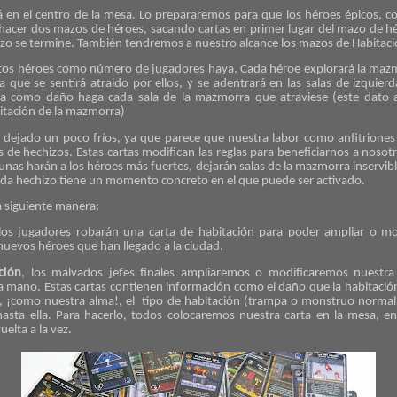
á en el centro de la mesa. Lo prepararemos para que los héroes épicos, 
s hacer dos mazos de héroes, sacando cartas en primer lugar del mazo de 
zo se termine. También tendremos a nuestro alcance los mazos de Habitaci
tos héroes como número de jugadores haya. Cada héroe explorará la maz
que se sentirá atraido por ellos, y se adentrará en las salas de izquier
a como daño haga cada sala de la mazmorra que atraviese (este dato ap
bitación de la mazmorra)
 dejado un poco fríos, ya que parece que nuestra labor como anfitrione
s de hechizos. Estas cartas modifican las reglas para beneficiarnos a nosot
unas harán a los héroes más fuertes, dejarán salas de la mazmorra inservibl
ada hechizo tiene un momento concreto en el que puede ser activado.
a siguiente manera:
los jugadores robarán una carta de habitación para poder ampliar o mo
uevos héroes que han llegado a la ciudad.
ción
, los malvados jefes finales ampliaremos o modificaremos nuestr
 mano. Estas cartas contienen información como el daño que la habitación 
, ¡como nuestra alma!, el tipo de habitación (trampa o monstruo normal 
hasta ella. Para hacerlo, todos colocaremos nuestra carta en la mesa, 
elta a la vez.