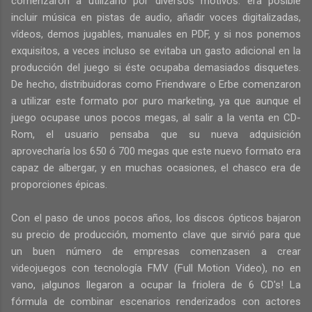
comenzaron a utilizarlo por diversos motivos: era posible
incluir música en pistas de audio, añadir voces digitalizadas,
vídeos, demos jugables, manuales en PDF, y si nos ponemos
exquisitos, a veces incluso se evitaba un gasto adicional en la
producción del juego si éste ocupaba demasiados disquetes.
De hecho, distribuidoras como Friendware o Erbe comenzaron
a utilizar este formato por puro marketing, ya que aunque el
juego ocupase unos pocos megas, al salir a la venta en CD-
Rom, el usuario pensaba que su nueva adquisición
aprovecharía los 650 ó 700 megas que este nuevo formato era
capaz de albergar, y en muchas ocasiones, el chasco era de
proporciones épicas.
Con el paso de unos pocos años, los discos ópticos bajaron
su precio de producción, momento clave que sirvió para que
un buen número de empresas comenzasen a crear
videojuegos con tecnología FMV (Full Motion Video), no en
vano, ¡algunos llegaron a ocupar la friolera de 6 CD's! La
fórmula de combinar escenarios renderizados con actores