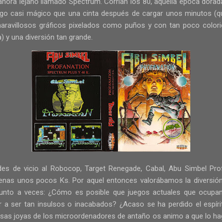
ahora lejano llamado Spectrum. Corrían los 80, aquella época dora
 algo casi mágico que una cinta después de cargar unos minutos (q
maravillosos gráficos pixelados como puños y con tan poco color
) y una diversión tan grande.
des de vicio al Robocop, Target Renegade, Cabal, Abu Simbel Prof
enas unos pocos Ks. Por aquel entonces valorábamos la diversión
unto a veces: ¿Cómo es posible que juegos actuales que ocupan 
r a ser tan insulsos o inacabados? ¿Acaso se ha perdido el espírit
sas joyas de los microordenadores de antaño os animo a que lo ha