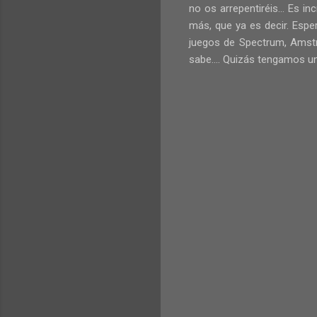
no os arrepentiréis... Es 
más, que ya es decir. Espe
juegos de Spectrum, Amst
sabe.... Quizás tengamos un 