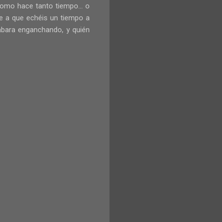
como hace tanto tiempo... o
te a que echéis un tiempo a
bara enganchando, y quién