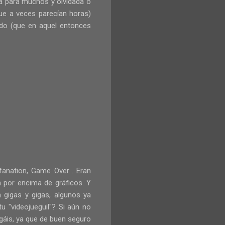
da para muchos y olvidada o
ue a veces parecían horas)
ido (que en aquel entonces
anation, Game Over... Eran
 por encima de gráficos. Y
gigas y gigas, algunos ya
u "videojueguil"? Si aún no
gáis, ya que de buen seguro