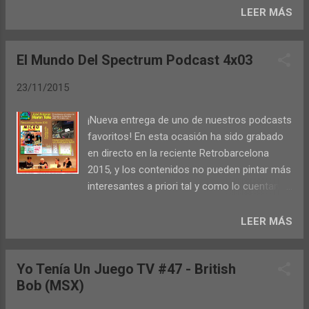
desde ahora y la de 128k que irá dentro del
exactamente como venía incluido con el
LEER MÁS
anuario: - Los gráficos y sonidos de la intro
ordenador... ¿Tendrán fundamento estos
son diferentes en ambas versiones. - Los
cotilleos? ¿Somos las únicas personas con
gráficos de la intro de la versión...
El Mundo Del Spectrum Podcast 4x03
ganas de jugarlo en el hardware original, con
el software original? ¿Por qué nadie más se
23/11/2015
hace eco de esto aparte de nosotros? El
próximo fin de semana (28 y 29 de
¡Nueva entrega de uno de nuestros podcasts
noviembre) se celebra ParlaBytes 2015 en la
favoritos! En esta ocasión ha sido grabado
Casa De La Juventud de Parla. Al igual que el
en directo en la reciente Retrobarcelona
año pasado, la revista Yo Tenía Un Juego va
2015, y los contenidos no pueden pintar más
a desplegar su propio stand allí. Eso significa
interesantes a priori tal y como lo cuentan
que además de saludarnos y contarnos
en su propia web: Entrevistamos a José
vuestras retrobatallitas podréis ver, oler y
Antonio Martín Tello, autor de la música de
LEER MÁS
tocar (saborearlos no, porque luego nos
titulazos como AMC, Rescate en la Atlántida
toca limpiarlos a nosotros) los clones rusos
o Pc Fútbol entre otros. Juanfra y Manu nos
de Spectrum que nos llevaremos. Tampoco
Yo Tenía Un Juego TV #47 - British
cuentan lo que fue Retrosevilla 2015 y
olvidaremos nuestros soldadores y demás
Bob (MSX)
charlamos con Fran Gallego sobre
aparatos para destripar y...
Retroconsolas Alicante. Probamos el ZX-