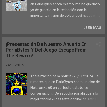
en ParlaBytes ahora mismo, me he quedado
yo de guardia en la redacción con la
importante misión de colgar aquí nuestro
juego en el preciso momento en que ellos lo
presentan en la feria. Me refiero a Escape
LEER MÁS
From The Sewers , juego que ha hecho
nuestro compañero Primy utilizando La
¡Presentación De Nuestro Anuario En
Churrera de los mojones. Aunque la versión
ParlaBytes Y Del Juego Escape From
de 128k irá incluida en nuestro segundo
The Sewers!
anuario sin coste adicional, desde ahora
mismo es posible jugar a la versión de 48k
24/11/2015
descargándola desde aquí o desde la nueva
sección llamada Nuestros Juegos que veis
Actualización de la noticia (25/11/2015): Se
en la barra superior de la web. ¡Os
rumorea que en ParlaBytes habrá un clon de
recomiendo encarecidamente la visitéis
Elektronika 60 en perfecto estado de
porque en ella vais a descubrir más
conservación... Se escucha por ahí que a lo
sorpresas! Estas son las diferencias entre
mejor tendría el cassette original de Tetris tal
la versión de 48k que podéis descargar
y como lo creó Alexei Pajitnov y