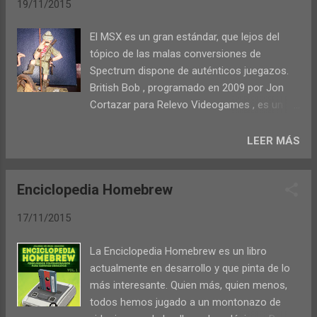
19/11/2015
Uno con nuestro compañero de stand Jordi
Bayó. Charlamos también con Atila Merino
El MSX es un gran estándar, que lejos del
del libro Enciclopedia Homebrew. Lo mejor
tópico de las malas conversiones de
que podéis hacer es escucharlo ya, así que
Spectrum dispone de auténticos juegazos.
os dejamos los enlaces: El Mundo Del
British Bob , programado en 2009 por Jon
Spectrum 4x03 en archive.org El Mundo Del
Cortazar para Relevo Videogames , es un
Spectrum 4x03 en Ivoox
gran ejemplo de cómo unas ideas básicas
pueden tenerte pegado al ordenador hasta
LEER MÁS
acabar el juego. Su desarrollo recuerda a
Manic Miner : 20 pantallas en las que coger
Enciclopedia Homebrew
todos los objetos mientras evitas el
contacto con los enemigos te separan del
17/11/2015
final. Eso sí, aporta algunas novedades que
no tenía la obra de Matthew Smith , como el
La Enciclopedia Homebrew es un libro
uso de un paraguas para controlar los saltos
actualmente en desarrollo y que pinta de lo
con más precisión, así como la
más interesante. Quien más, quien menos,
implementación de un sistema de disparo
todos hemos jugado a un montonazo de
que congela momentaneamente a los