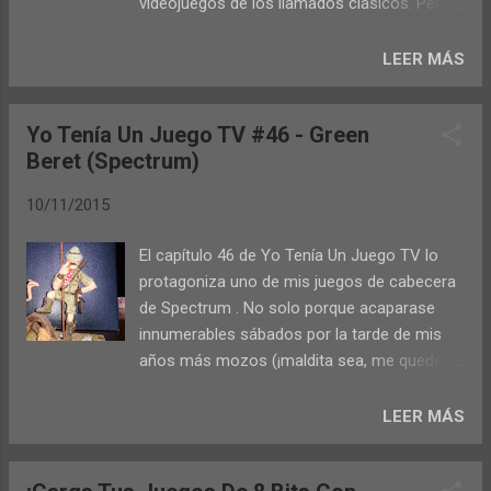
videojuegos de los llamados clásicos. Pero
enemigos. Todos estos pormenores, el
la vida de nuestros ordenadores y consolas
argumento, los trucos, los dos finales
no terminó con su muerte comercial sino
LEER MÁS
posibles que tiene el juego y mucho más lo
que actualmente muchos fans siguen
podrás descubrir en este video de
desarrollando juegos para nutrir unos ya de
Carlosblansa , en el que destripa un juego
Yo Tenía Un Juego TV #46 - Green
por sí abultados catálogos. Los autores (
más mientras nos muestra multitud de
Beret (Spectrum)
Atila Merino de nuestro blog hermano Un
detalles que relacionan British Bob con la
Pasado Mejor , Iván Sánchez de El Rincón
idiosincrasia de la pérfi...
10/11/2015
Del Spectrum e Ignacio Prini de Program
Bytes 48k ) prometen más volúmenes en el
El capítulo 46 de Yo Tenía Un Juego TV lo
futuro, aún cuando el que nos ocupa ahora
protagoniza uno de mis juegos de cabecera
consta de unas 500 reviews de todo tipo de
de Spectrum . No solo porque acaparase
sistemas obsoletos. Si no estás al día de los
innumerables sábados por la tarde de mis
nuevos lanzamientos para tus viejas
años más mozos (¡maldita sea, me quedé
máquinas, o sencillamente te apetece tener
en la última fase!), sino porque nos enseña
a mano un compendio de los mismos, este
una idea que defiendo a capa y espada:
LEER MÁS
es tu libro. Y además estás de enhorabuena
cómo salvando las diferencias técnicas
porque aunque el proyecto nace de un
obvias que existen entre el pequeño
crowdfunding ya ha alcanzado el mínimo