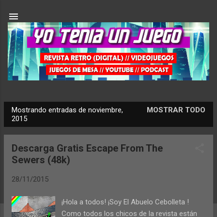
Ir al contenido principal
Mostrando entradas de noviembre,
MOSTRAR TODO
E
2015
n
t
Descarga Gratis Escape From The
r
Sewers (48k)
a
d
28/11/2015
a
¡Hola a todos! ¡Soy El Abuelo Cebolleta !
s
Como todos los chicos de la revista están